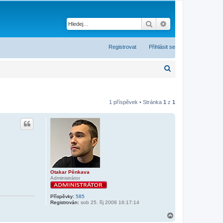
Hledat
Pokročilé hledání
Registrovat
Přihlásit se
H
l
e
1 příspěvek • Stránka
1
z
1
d
a
t
Otakar Pěnkava
Administrátor
Příspěvky:
585
Registrován:
sob 25. říj 2008 16:17:14
N
a