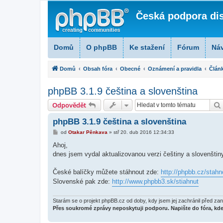
Česká podpora di
Domů
O phpBB
Ke stažení
Fórum
Ná
Domů
Obsah fóra
Obecné
Oznámení a pravidla
Člán
phpBB 3.1.9 čeština a slovenština
Odpovědět
phpBB 3.1.9 čeština a slovenština
P
od
Otakar Pěnkava
»
stř 20. dub 2016 12:34:33
ř
í
Ahoj,
s
dnes jsem vydal aktualizovanou verzi češtiny a slovenštin
p
ě
v
České balíčky můžete stáhnout zde:
http://phpbb.cz/stahn
e
k
Slovenské pak zde:
http://www.phpbb3.sk/stiahnut
Starám se o projekt phpBB.cz od doby, kdy jsem jej zachránil před z
Přes soukromé zprávy neposkytuji podporu. Napište do fóra, k