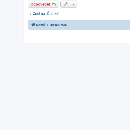
Odpovědět
Zpět na „Články“
Domů
Obsah fóra