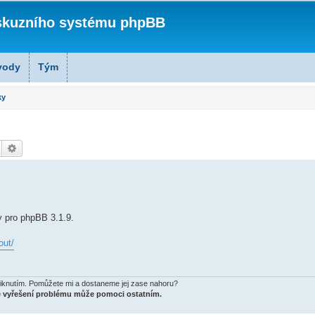
skuzního systému phpBB
vody
Tým
ky
Hledat
Pokročilé hledání
y pro phpBB 3.1.9.
out/
aniknutím. Pomůžete mi a dostaneme jej zase nahoru?
de vyřešení problému může pomoci ostatním.