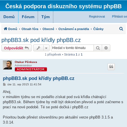
Česká podpora diskuzního systému phpBB
Domů
Fórum
Tým
Registrovat
Přihlásit se
H
Domů
Obsah fóra
Obecné
Oznámení a pravidla
Články
l
phpBB3.sk pod křídly phpBB.cz
e
Hledat
Pokročilé 
Odpovědět
d
1 příspěvek • Stránka
1
z
1
a
Otakar Pěnkava
t
Administrátor
phpBB3.sk pod křídly phpBB.cz
P
úte 11. srp 2015 11:41:54
ř
í
Ahoj,
s
v minulém týdnu se mi podařilo získat pod svá křídla chátrající
p
ě
phpBB3.sk. Během týdne by měl být dokončen převod a poté začneme s
v
prací na nové podobě. Té se poté dočká i phpBB.cz
e
k
Prioritou bude přinést slovenštinu pro aktuální verze phpBB 3.1.5 a
3.0.14.