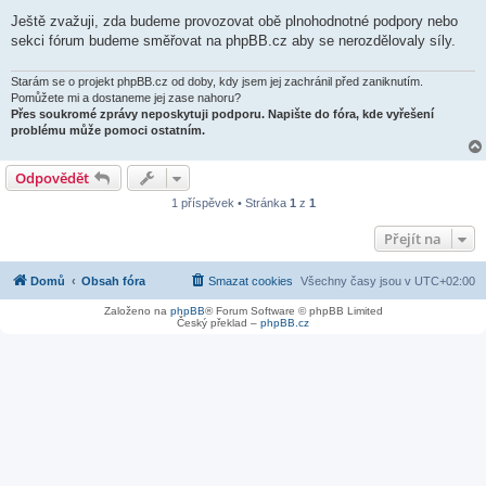
Ještě zvažuji, zda budeme provozovat obě plnohodnotné podpory nebo
sekci fórum budeme směřovat na phpBB.cz aby se nerozdělovaly síly.
Starám se o projekt phpBB.cz od doby, kdy jsem jej zachránil před zaniknutím.
Pomůžete mi a dostaneme jej zase nahoru?
Přes soukromé zprávy neposkytuji podporu. Napište do fóra, kde vyřešení
problému může pomoci ostatním.
Odpovědět
1 příspěvek • Stránka
1
z
1
Přejít na
Domů
Obsah fóra
Smazat cookies
Všechny časy jsou v
UTC+02:00
Založeno na
phpBB
® Forum Software © phpBB Limited
Český překlad –
phpBB.cz