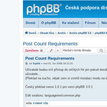
Česká podpora di
Domů
O phpBB
Ke stažení
Fórum
Ná
Domů
Obsah fóra
Archiv
Archiv phpBB 3.0
phpBB3 M
Post Count Requirements
Hl
Zamčeno
Post Count Requirements
P
od
Tuplák
»
ned 01. čer 2008 16:21:31
ř
í
Uživatelé budou mít přístup do určitých fór jen pokud dos
s
uživatele...
p
ě
(Překlad na sucho, nějak sem si zmršil instalaci modu na 
v
e
k
Český překlad verze 1.0.1 pro verzi phpBB 3.0.1
Edit souboru: language/en/common.php
KÓD:
VYBRAT VŠE