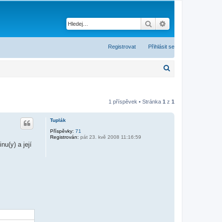
Hledat
Pokročilé hledání
Registrovat
Přihlásit se
H
l
e
1 příspěvek • Stránka
1
z
1
d
a
Tuplák
t
Příspěvky:
71
Registrován:
pát 23. kvě 2008 11:16:59
u(y) a její