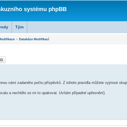
skuzního systému phpBB
vody
Tým
odifikace
Databáze Modifikací
edat
Pokročilé hledání
áhnou vámi zadaného počtu příspěvků. Z tohoto pravidla můžete vyjmout skupin
localu a nechtělo se mi to opakovat. Uvítám případné upřesnění).