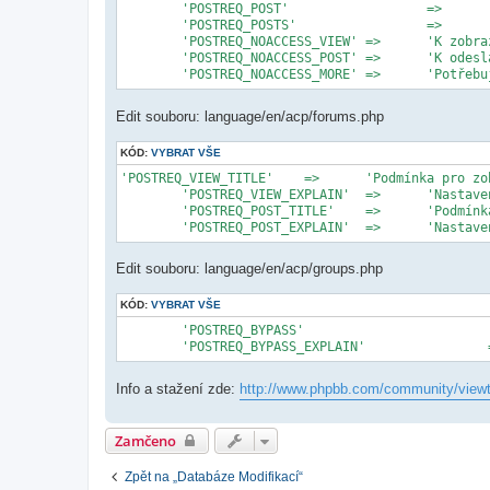
	'POSTREQ_POST'			=>	'příspěvek',

	'POSTREQ_POSTS'			=>	'příspěvků',

	'POSTREQ_NOACCESS_VIEW'	=>	'K zobrazení tohoto fóra nemáte požadovaný počet příspěvků.<br />K zobrazení musíte dosáhnout %1$d %2$s.',

	'POSTREQ_NOACCESS_POST'	=>	'K odeslání příspěvku nemáte požadovaný počet příspěvků.<br />Pro zaslání příspěvku musíte mít %1$d %2$s.',

	'POSTREQ_NOACCE
Edit souboru: language/en/acp/forums.php
KÓD:
VYBRAT VŠE
'POSTREQ_VIEW_TITLE'	=>	'Podmínka pro zobrazení',

	'POSTREQ_VIEW_EXPLAIN'	=>	'Nastavením na 0 nebude tato funkce aktivní.',

	'POSTREQ_POST_TITLE'	=>	'Podmínka k zaslání odpovědi/nového tématu',

	'POSTREQ_POS
Edit souboru: language/en/acp/groups.php
KÓD:
VYBRAT VŠE
	'POSTREQ_BYPASS'				=>	'Obejít podmínky',

Info a stažení zde:
http://www.phpbb.com/community/viewt
Zamčeno
Zpět na „Databáze Modifikací“