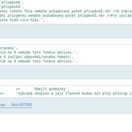
SS_MORE'	=>	'Potřebujete %1$d více %2$s.',
T_EXPLAIN'	=>	'Nastavením na 0 nebude tato funkce aktivní.',
	'POSTREQ_BYPASS_EXPLAIN'		=>	'Vybraná skupina a její členové budou mít pl
opi ... 9&t=937065