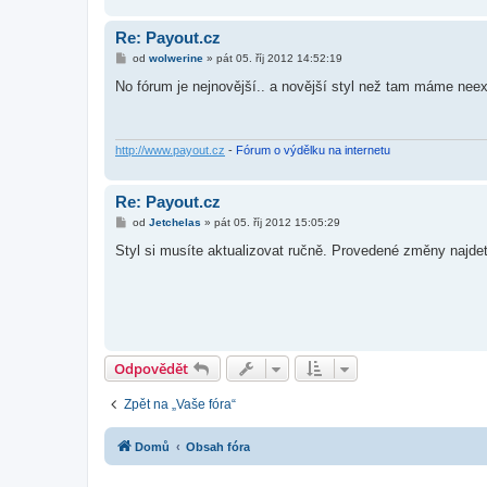
Re: Payout.cz
P
od
wolwerine
»
pát 05. říj 2012 14:52:19
ř
í
No fórum je nejnovější.. a novější styl než tam máme neex
s
p
ě
v
e
http://www.payout.cz
-
Fórum o výdělku na internetu
k
Re: Payout.cz
P
od
Jetchelas
»
pát 05. říj 2012 15:05:29
ř
í
Styl si musíte aktualizovat ručně. Provedené změny najde
s
p
ě
v
e
k
Odpovědět
Zpět na „Vaše fóra“
Domů
Obsah fóra