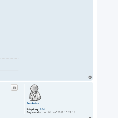
N
a
h
o
r
u
Jetchelas
Příspěvky:
624
Registrován:
ned 04. zář 2011 15:27:14