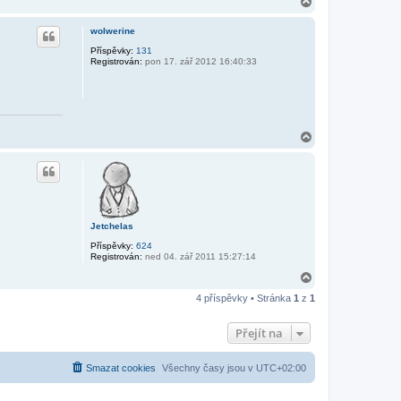
N
a
h
wolwerine
o
r
Příspěvky:
131
Registrován:
pon 17. zář 2012 16:40:33
u
N
a
h
o
r
u
Jetchelas
Příspěvky:
624
Registrován:
ned 04. zář 2011 15:27:14
N
a
4 příspěvky • Stránka
1
z
1
h
o
r
Přejít na
u
Smazat cookies
Všechny časy jsou v
UTC+02:00