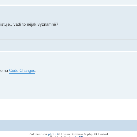
istuje.. vadí to nějak významně?
te na
Code Changes
.
Založeno na
phpBB
® Forum Software © phpBB Limited