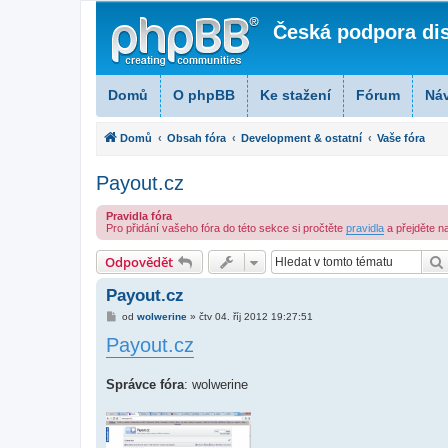
Česká podpora di
Domů
O phpBB
Ke stažení
Fórum
Ná
Domů
Obsah fóra
Development & ostatní
Vaše fóra
Payout.cz
Pravidla fóra
Pro přidání vašeho fóra do této sekce si pročtěte
pravidla
a přejděte na
Odpovědět
Payout.cz
P
od
wolwerine
»
čtv 04. říj 2012 19:27:51
ř
Payout.cz
í
s
p
ě
Správce fóra
: wolwerine
v
e
k