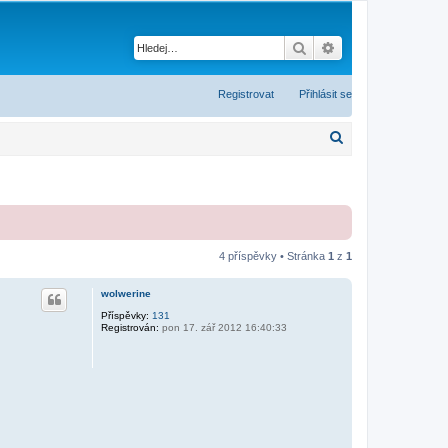
Hledat
Pokročilé hledání
Registrovat
Přihlásit se
H
l
e
d
a
4 příspěvky • Stránka
1
z
1
t
wolwerine
Příspěvky:
131
Registrován:
pon 17. zář 2012 16:40:33