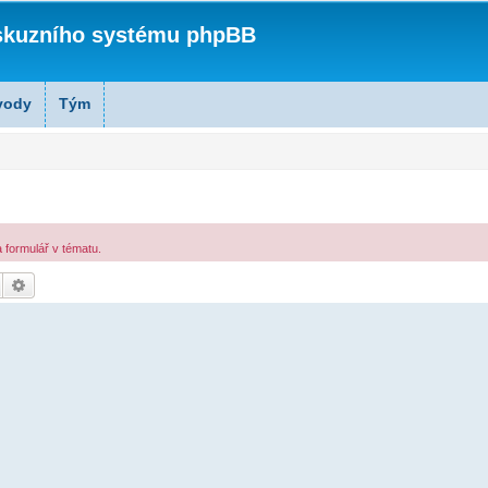
skuzního systému phpBB
vody
Tým
 formulář v tématu.
Hledat
Pokročilé hledání