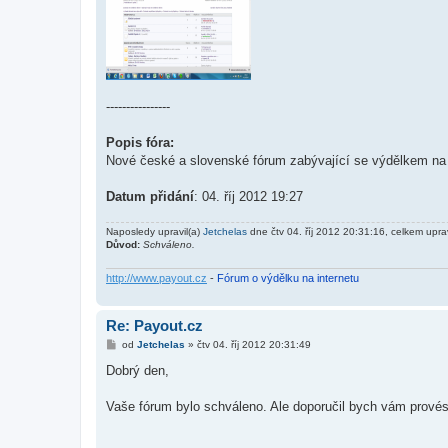
----------------
Popis fóra:
Nové české a slovenské fórum zabývající se výdělkem na in
Datum přidání
: 04. říj 2012 19:27
Naposledy upravil(a)
Jetchelas
dne čtv 04. říj 2012 20:31:16, celkem upra
Důvod:
Schváleno.
http://www.payout.cz
-
Fórum o výdělku na internetu
Re: Payout.cz
P
od
Jetchelas
»
čtv 04. říj 2012 20:31:49
ř
í
Dobrý den,
s
p
ě
Vaše fórum bylo schváleno. Ale doporučil bych vám provést
v
e
k