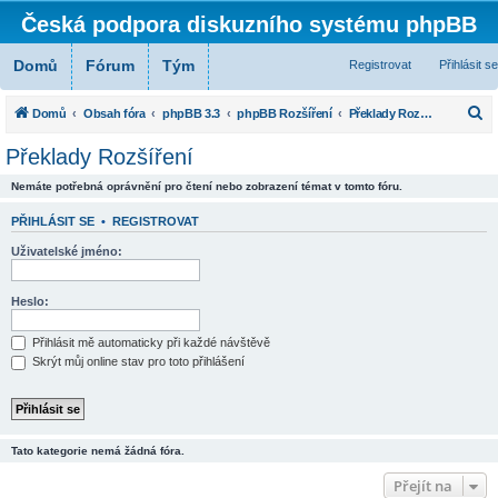
Česká podpora diskuzního systému phpBB
Domů
Fórum
Tým
Registrovat
Přihlásit se
H
Domů
Obsah fóra
phpBB 3.3
phpBB Rozšíření
Překlady Rozšíření
l
Překlady Rozšíření
e
Nemáte potřebná oprávnění pro čtení nebo zobrazení témat v tomto fóru.
d
a
PŘIHLÁSIT SE
•
REGISTROVAT
t
Uživatelské jméno:
Heslo:
Přihlásit mě automaticky při každé návštěvě
Skrýt můj online stav pro toto přihlášení
Tato kategorie nemá žádná fóra.
Přejít na