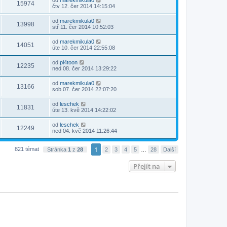
od
marekmikula0
15974
čtv 12. čer 2014 14:15:04
od
marekmikula0
13998
stř 11. čer 2014 10:52:03
od
marekmikula0
14051
úte 10. čer 2014 22:55:08
od
pl4toon
12235
ned 08. čer 2014 13:29:22
od
marekmikula0
13166
sob 07. čer 2014 22:07:20
od
leschek
11831
úte 13. kvě 2014 14:22:02
od
leschek
12249
ned 04. kvě 2014 11:26:44
1
821 témat
Stránka
1
z
28
2
3
4
5
…
28
Další
Přejít na