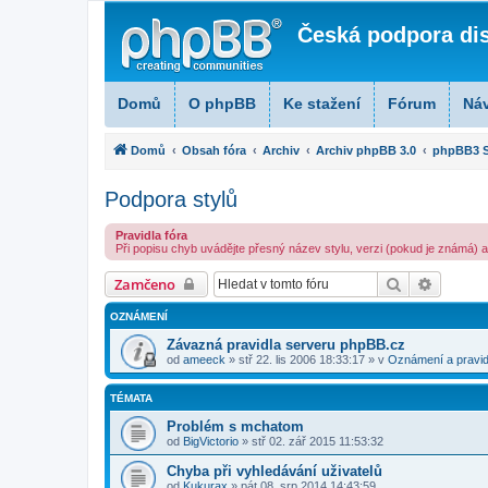
Česká podpora di
Domů
O phpBB
Ke stažení
Fórum
Ná
Domů
Obsah fóra
Archiv
Archiv phpBB 3.0
phpBB3 S
Podpora stylů
Pravidla fóra
Při popisu chyb uvádějte přesný název stylu, verzi (pokud je známá) a zd
Hledat
Pokroči
Zamčeno
OZNÁMENÍ
Závazná pravidla serveru phpBB.cz
od
ameeck
» stř 22. lis 2006 18:33:17 » v
Oznámení a pravid
TÉMATA
Problém s mchatom
od
BigVictorio
» stř 02. zář 2015 11:53:32
Chyba při vyhledávání uživatelů
od
Kukurax
» pát 08. srp 2014 14:43:59