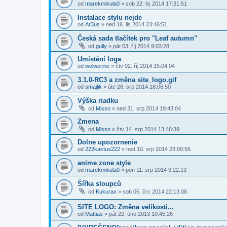
od
marekmikula0
» sob 22. lis 2014 17:31:51
Instalace stylu nejde
od
Ar3us
» ned 16. lis 2014 23:46:51
Česká sada tlačítek pro "Leaf autumn"
od
gully
» pát 03. říj 2014 9:03:28
Umístění loga
od
wolwerine
» čtv 02. říj 2014 15:04:04
3.1.0-RC3 a změna site_logo.gif
od
smajlik
» úte 26. srp 2014 18:06:50
Výška riadku
od
Misso
» ned 31. srp 2014 19:43:04
Zmena
od
Misso
» čtv 14. srp 2014 13:46:39
Dolne upozornenie
od
222kaktus222
» ned 10. srp 2014 23:00:56
anime zone style
od
marekmikula0
» pon 11. srp 2014 3:22:13
Šířka sloupců
od
Kukurax
» sob 05. črc 2014 22:13:08
SITE LOGO: Změna velikosti...
od
Mattias
» pát 22. úno 2013 10:45:26