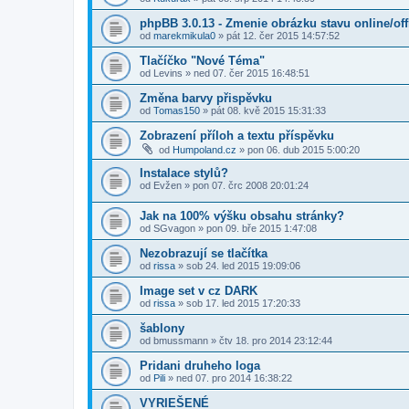
phpBB 3.0.13 - Zmenie obrázku stavu online/off
od
marekmikula0
» pát 12. čer 2015 14:57:52
Tlačíčko "Nové Téma"
od
Levins
» ned 07. čer 2015 16:48:51
Změna barvy přispěvku
od
Tomas150
» pát 08. kvě 2015 15:31:33
Zobrazení příloh a textu příspěvku
od
Humpoland.cz
» pon 06. dub 2015 5:00:20
Instalace stylů?
od
Evžen
» pon 07. črc 2008 20:01:24
Jak na 100% výšku obsahu stránky?
od
SGvagon
» pon 09. bře 2015 1:47:08
Nezobrazují se tlačítka
od
rissa
» sob 24. led 2015 19:09:06
Image set v cz DARK
od
rissa
» sob 17. led 2015 17:20:33
šablony
od
bmussmann
» čtv 18. pro 2014 23:12:44
Pridani druheho loga
od
Pili
» ned 07. pro 2014 16:38:22
VYRIEŠENÉ