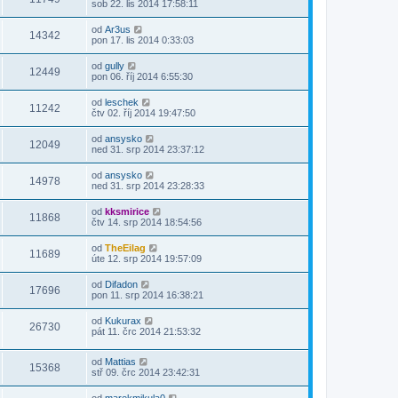
sob 22. lis 2014 17:58:11
od
Ar3us
14342
pon 17. lis 2014 0:33:03
od
gully
12449
pon 06. říj 2014 6:55:30
od
leschek
11242
čtv 02. říj 2014 19:47:50
od
ansysko
12049
ned 31. srp 2014 23:37:12
od
ansysko
14978
ned 31. srp 2014 23:28:33
od
kksmirice
11868
čtv 14. srp 2014 18:54:56
od
TheEilag
11689
úte 12. srp 2014 19:57:09
od
Difadon
17696
pon 11. srp 2014 16:38:21
od
Kukurax
26730
pát 11. črc 2014 21:53:32
od
Mattias
15368
stř 09. črc 2014 23:42:31