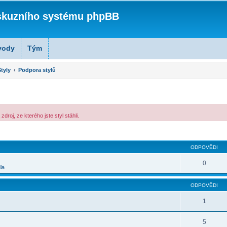
skuzního systému phpBB
vody
Tým
tyly
Podpora stylů
roj, ze kterého jste styl stáhli.
lé hledání
ODPOVĚDI
0
la
ODPOVĚDI
1
5