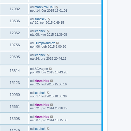
od
marekmikula0
17982
ned 14. čer 2015 13:01:01
od
smiesek
13536
stř 10. čer 2015 0:49:15
od
leschek
12362
pát 08. kvě 2015 21:39:08
od
Humpoland.cz
10756
pon 06. dub 2015 5:00:20
od
leschek
29695
úte 24. bře 2015 20:44:13
od
SGvagon
13814
pon 09. bře 2015 18:43:20
od
kksmirice
15123
ned 25. led 2015 15:00:16
od
leschek
10950
sob 17. led 2015 18:05:39
od
kksmirice
15661
ned 21. pro 2014 20:26:19
od
kksmirice
13508
ned 07. pro 2014 18:15:08
od
leschek
11749