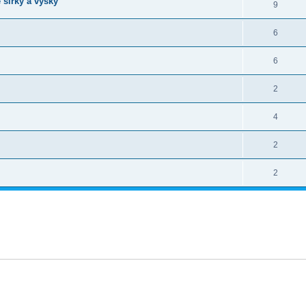
 sirky a vysky
9
6
6
2
4
2
2