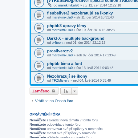
[VYREŠENO]prosilver special edition zvacsenie
od
marekmikula0
» čtv 12. čer 2014 12:22:18
fisubsilver2 nezobratujú sa ikonky
od
marekmikula0
» stř 11. čer 2014 10:31:43
phpbb3 úpravy témy
od
marekmikula0
» úte 10. čer 2014 16:38:23
DarkFX - multiple background
od
pl4toon
» ned 01. čer 2014 22:12:13
prosilverczv2
od
marekmikula0
» sob 07. čer 2014 17:13:49
phpbb téma a font
od
marekmikula0
» úte 13. kvě 2014 0:03:48
Nezobrazují se ikony
od
TFZMistery
» ned 04. kvě 2014 0:33:49
Zamčeno
Vrátit se na Obsah fóra
OPRÁVNĚNÍ FÓRA
Nemůžete
zakládat nová témata v tomto fóru
Nemůžete
odpovídat v tomto fóru
Nemůžete
upravovat své příspěvky v tomto fóru
Nemůžete
mazat své příspěvky v tomto fóru
Nemůžete
přikládat soubory v tomto fóru