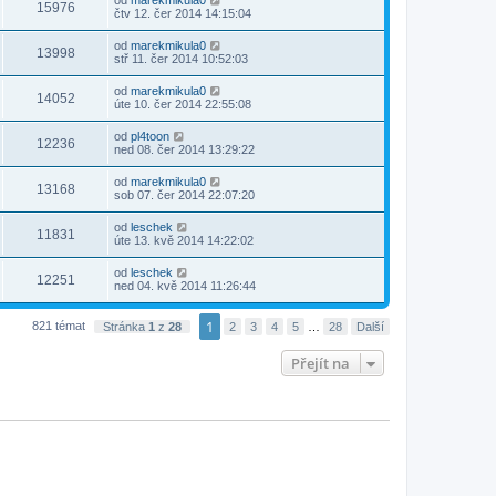
od
marekmikula0
15976
čtv 12. čer 2014 14:15:04
od
marekmikula0
13998
stř 11. čer 2014 10:52:03
od
marekmikula0
14052
úte 10. čer 2014 22:55:08
od
pl4toon
12236
ned 08. čer 2014 13:29:22
od
marekmikula0
13168
sob 07. čer 2014 22:07:20
od
leschek
11831
úte 13. kvě 2014 14:22:02
od
leschek
12251
ned 04. kvě 2014 11:26:44
1
821 témat
Stránka
1
z
28
2
3
4
5
…
28
Další
Přejít na