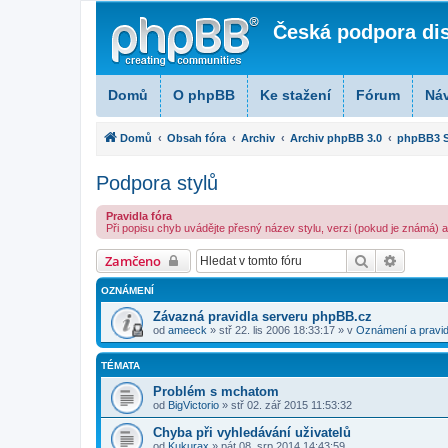
Česká podpora di
Domů
O phpBB
Ke stažení
Fórum
Ná
Domů
Obsah fóra
Archiv
Archiv phpBB 3.0
phpBB3 S
Podpora stylů
Pravidla fóra
Při popisu chyb uvádějte přesný název stylu, verzi (pokud je známá) a zd
Hledat
Pokroči
Zamčeno
OZNÁMENÍ
Závazná pravidla serveru phpBB.cz
od
ameeck
» stř 22. lis 2006 18:33:17 » v
Oznámení a pravid
TÉMATA
Problém s mchatom
od
BigVictorio
» stř 02. zář 2015 11:53:32
Chyba při vyhledávání uživatelů
od
Kukurax
» pát 08. srp 2014 14:43:59