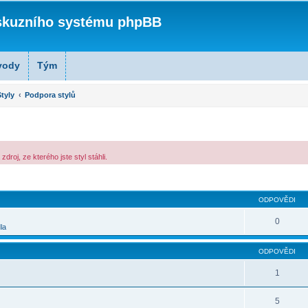
skuzního systému phpBB
vody
Tým
tyly
Podpora stylů
roj, ze kterého jste styl stáhli.
lé hledání
ODPOVĚDI
0
la
ODPOVĚDI
1
5