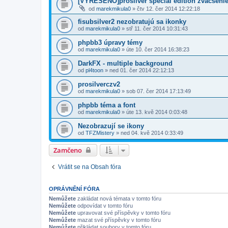
[VYREŠENO]prosilver special edition zvacsenie
od
marekmikula0
» čtv 12. čer 2014 12:22:18
fisubsilver2 nezobratujú sa ikonky
od
marekmikula0
» stř 11. čer 2014 10:31:43
phpbb3 úpravy témy
od
marekmikula0
» úte 10. čer 2014 16:38:23
DarkFX - multiple background
od
pl4toon
» ned 01. čer 2014 22:12:13
prosilverczv2
od
marekmikula0
» sob 07. čer 2014 17:13:49
phpbb téma a font
od
marekmikula0
» úte 13. kvě 2014 0:03:48
Nezobrazují se ikony
od
TFZMistery
» ned 04. kvě 2014 0:33:49
Zamčeno
Vrátit se na Obsah fóra
OPRÁVNĚNÍ FÓRA
Nemůžete
zakládat nová témata v tomto fóru
Nemůžete
odpovídat v tomto fóru
Nemůžete
upravovat své příspěvky v tomto fóru
Nemůžete
mazat své příspěvky v tomto fóru
Nemůžete
přikládat soubory v tomto fóru