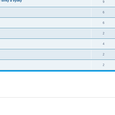
 sirky a vysky
9
6
6
2
4
2
2