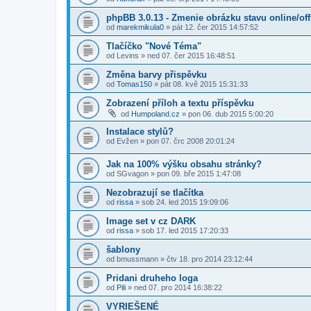
phpBB 3.0.13 - Zmenie obrázku stavu online/off
od
marekmikula0
» pát 12. čer 2015 14:57:52
Tlačíčko "Nové Téma"
od
Levins
» ned 07. čer 2015 16:48:51
Změna barvy přispěvku
od
Tomas150
» pát 08. kvě 2015 15:31:33
Zobrazení příloh a textu příspěvku
od
Humpoland.cz
» pon 06. dub 2015 5:00:20
Instalace stylů?
od
Evžen
» pon 07. črc 2008 20:01:24
Jak na 100% výšku obsahu stránky?
od
SGvagon
» pon 09. bře 2015 1:47:08
Nezobrazují se tlačítka
od
rissa
» sob 24. led 2015 19:09:06
Image set v cz DARK
od
rissa
» sob 17. led 2015 17:20:33
šablony
od
bmussmann
» čtv 18. pro 2014 23:12:44
Pridani druheho loga
od
Pili
» ned 07. pro 2014 16:38:22
VYRIEŠENÉ