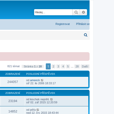
Hledat
Pokročilé hledání
Registrovat
Přihlásit se
H
l
e
d
a
t
1
821 témat
Stránka
1
z
28
2
3
4
5
…
28
Další
ZOBRAZENÍ
POSLEDNÍ PŘÍSPĚVEK
od
ameeck
244057
stř 22. lis 2006 18:33:17
ZOBRAZENÍ
POSLEDNÍ PŘÍSPĚVEK
od
leschek neprihl.
23194
stř 02. zář 2015 12:20:59
od
péťa
14852
ned 12. črc 2015 18:43:44