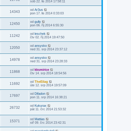
sob 22. lis 2014 17:58:11
od
Ar3us
14343
pon 17. lis 2014 0:33:03
od
gully
12450
pon 06. říj 2014 6:55:30
od
leschek
11242
čtv 02. říj 2014 19:47:50
od
ansysko
12050
ned 31. srp 2014 23:37:12
od
ansysko
14978
ned 31. srp 2014 23:28:33
od
kksmirice
11868
čtv 14. srp 2014 18:54:56
od
TheEilag
11692
úte 12. srp 2014 19:57:09
od
Difadon
17697
pon 11. srp 2014 16:38:21
od
Kukurax
26732
pát 11. črc 2014 21:53:32
od
Mattias
15371
stř 09. črc 2014 23:42:31