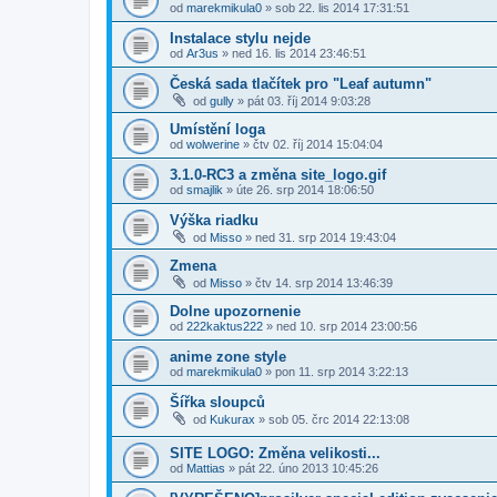
od
marekmikula0
» sob 22. lis 2014 17:31:51
Instalace stylu nejde
od
Ar3us
» ned 16. lis 2014 23:46:51
Česká sada tlačítek pro "Leaf autumn"
od
gully
» pát 03. říj 2014 9:03:28
Umístění loga
od
wolwerine
» čtv 02. říj 2014 15:04:04
3.1.0-RC3 a změna site_logo.gif
od
smajlik
» úte 26. srp 2014 18:06:50
Výška riadku
od
Misso
» ned 31. srp 2014 19:43:04
Zmena
od
Misso
» čtv 14. srp 2014 13:46:39
Dolne upozornenie
od
222kaktus222
» ned 10. srp 2014 23:00:56
anime zone style
od
marekmikula0
» pon 11. srp 2014 3:22:13
Šířka sloupců
od
Kukurax
» sob 05. črc 2014 22:13:08
SITE LOGO: Změna velikosti...
od
Mattias
» pát 22. úno 2013 10:45:26