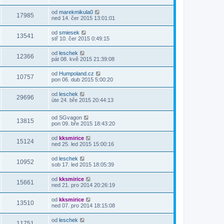
od
marekmikula0
17985
ned 14. čer 2015 13:01:01
od
smiesek
13541
stř 10. čer 2015 0:49:15
od
leschek
12366
pát 08. kvě 2015 21:39:08
od
Humpoland.cz
10757
pon 06. dub 2015 5:00:20
od
leschek
29696
úte 24. bře 2015 20:44:13
od
SGvagon
13815
pon 09. bře 2015 18:43:20
od
kksmirice
15124
ned 25. led 2015 15:00:16
od
leschek
10952
sob 17. led 2015 18:05:39
od
kksmirice
15661
ned 21. pro 2014 20:26:19
od
kksmirice
13510
ned 07. pro 2014 18:15:08
od
leschek
11751