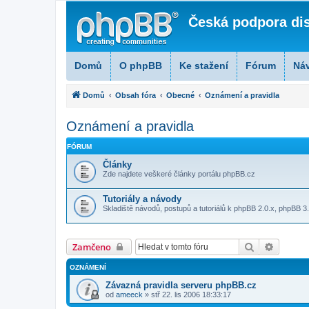
Česká podpora di
Domů
O phpBB
Ke stažení
Fórum
Ná
Domů
Obsah fóra
Obecné
Oznámení a pravidla
Oznámení a pravidla
FÓRUM
Články
Zde najdete veškeré články portálu phpBB.cz
Tutoriály a návody
Skladiště návodů, postupů a tutoriálů k phpBB 2.0.x, phpBB 3.
Hledat
Pokroči
Zamčeno
OZNÁMENÍ
Závazná pravidla serveru phpBB.cz
od
ameeck
» stř 22. lis 2006 18:33:17