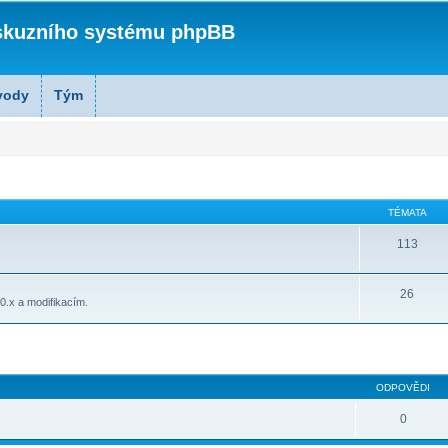
skuzního systému phpBB
vody
Tým
TÉMATA
113
26
0.x a modifikacím.
lé hledání
ODPOVĚDI
0