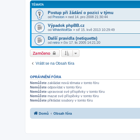
TÉMATA
Postup při žádání o pozici v týmu
od
Preston
» ned 14. pro 2008 21:30:44
Výpadok phpBB.cz
od
WhiteWolfSix
» stř 15. kvě 2013 10:29:49
Další pravidla (netiquette)
od
retro
» čtv 17. lis 2005 14:21:20
Zamčeno
Vrátit se na Obsah fóra
OPRÁVNĚNÍ FÓRA
Nemůžete
zakládat nová témata v tomto fóru
Nemůžete
odpovídat v tomto fóru
Nemůžete
upravovat své příspěvky v tomto fóru
Nemůžete
mazat své příspěvky v tomto fóru
Nemůžete
přikládat soubory v tomto fóru
Domů
Obsah fóra