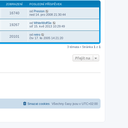
ř
d
ZOBRAZENÍ
POSLEDNÍ PŘÍSPĚVEK
í
n
s
í
od
Preston
p
p
16740
ned 14. pro 2008 21:30:44
ě
ř
v
í
e
s
od
WhiteWolfSix
19267
k
p
stř 15. kvě 2013 10:29:49
ě
v
od
retro
e
20101
čtv 17. lis 2005 14:21:20
k
3 témata • Stránka
1
z
1
Přejít na
Smazat cookies
Všechny časy jsou v
UTC+02:00