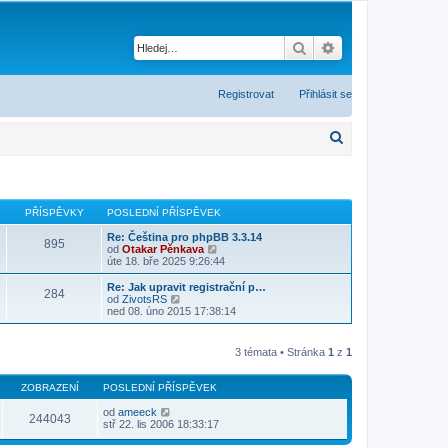
Hledat
Pokročilé hledání
Registrovat
Přihlásit se
H
l
e
d
PŘÍSPĚVKY
POSLEDNÍ PŘÍSPĚVEK
a
Re: Čeština pro phpBB 3.3.14
895
Z
od
Otakar Pěnkava
t
o
úte 18. bře 2025 9:26:44
b
r
Re: Jak upravit registrační p…
284
a
Z
od
ZivotsRS
z
o
ned 08. úno 2015 17:38:14
i
b
t
r
p
a
3 témata • Stránka
1
z
1
o
z
s
i
l
t
ZOBRAZENÍ
POSLEDNÍ PŘÍSPĚVEK
e
p
d
o
od
ameeck
n
244043
s
stř 22. lis 2006 18:33:17
í
l
p
e