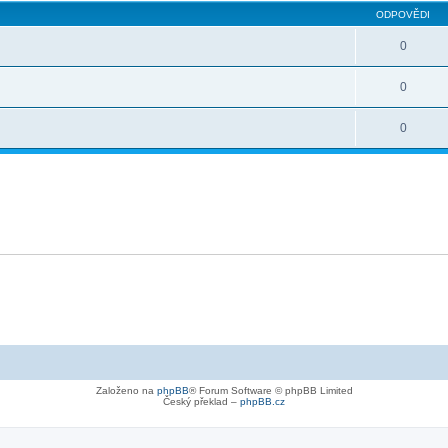
ODPOVĚDI
0
0
0
Založeno na
phpBB
® Forum Software © phpBB Limited
Český překlad –
phpBB.cz