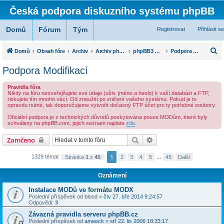
Česká podpora diskuzního systému phpBB
Domů
Fórum
Tým
Registrovat
Přihlásit se
H
Domů
Obsah fóra
Archiv
Archiv phpBB 3.0
phpBB3 Modifikace
Podpora Modifikací
l
Podpora Modifikací
e
d
Pravidla fóra
Nikdy na fóru nezveřejňujete své údaje (uživ. jméno a heslo) k vaší databázi a FTP,
a
riskujete tím mnoho věcí. Od zneužití po zničení vašeho systému. Pokud je to
opravdu nutné, tak doporučujeme vytvořit dočasný FTP účet pro ty potřebné soubory.
t
Oficiální podpora je z technických důvodů poskytována pouze MODům, které byly
schváleny na phpBB.com, jejich seznam najdete
zde
.
Hledat
Pokročilé hledání
Zamčeno
1
1329 témat
Stránka
1
z
45
2
3
4
5
…
45
Další
Oznámení
Instalace MODů ve formátu MODX
Poslední příspěvek od
blood
«
čtv 27. bře 2014 9:24:57
Odpovědi:
3
Závazná pravidla serveru phpBB.cz
Poslední příspěvek od
ameeck
«
stř 22. lis 2006 18:33:17