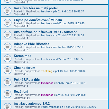
Odpovědi:
3
Rozšíření fóra na malý portál...
Poslední příspěvek od
leschek
«
pát 01. kvě 2015 20:51:37
Odpovědi:
1
Chyba po odinštalovaní MChatu
Poslední příspěvek od
leschek
«
ned 05. dub 2015 11:03:48
Odpovědi:
1
Ako správne odinštalovať MOD - AutoMod
Poslední příspěvek od
leschek
«
čtv 02. dub 2015 21:34:39
Odpovědi:
1
Adaptive Hide BBcodes
Poslední příspěvek od
leschek
«
úte 24. bře 2015 11:05:19
Odpovědi:
6
Karma mod
Poslední příspěvek od
leschek
«
ned 22. bře 2015 0:00:35
Odpovědi:
2
Chat na forum
Poslední příspěvek od
TheEilag
«
pát 13. bře 2015 20:18:04
Odpovědi:
9
Pekné URL a title
Poslední příspěvek od
kksmirice
«
sob 07. bře 2015 21:00:19
Odpovědi:
1
Rozšíření
Poslední příspěvek od
kksmirice
«
čtv 05. bře 2015 21:58:38
Odpovědi:
14
instalace automod-1.0.2
Poslední příspěvek od
volani.webnode.cz
«
sob 21. úno 2015 1:55:16