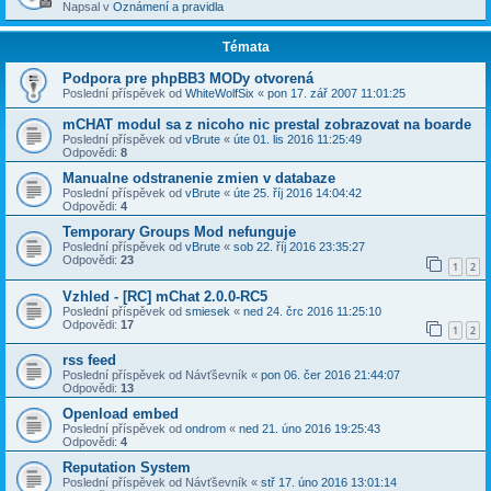
Napsal v
Oznámení a pravidla
Témata
Podpora pre phpBB3 MODy otvorená
Poslední příspěvek od
WhiteWolfSix
«
pon 17. zář 2007 11:01:25
mCHAT modul sa z nicoho nic prestal zobrazovat na boarde
Poslední příspěvek od
vBrute
«
úte 01. lis 2016 11:25:49
Odpovědi:
8
Manualne odstranenie zmien v databaze
Poslední příspěvek od
vBrute
«
úte 25. říj 2016 14:04:42
Odpovědi:
4
Temporary Groups Mod nefunguje
Poslední příspěvek od
vBrute
«
sob 22. říj 2016 23:35:27
Odpovědi:
23
1
2
Vzhled - [RC] mChat 2.0.0-RC5
Poslední příspěvek od
smiesek
«
ned 24. črc 2016 11:25:10
Odpovědi:
17
1
2
rss feed
Poslední příspěvek od
Návťševník
«
pon 06. čer 2016 21:44:07
Odpovědi:
13
Openload embed
Poslední příspěvek od
ondrom
«
ned 21. úno 2016 19:25:43
Odpovědi:
4
Reputation System
Poslední příspěvek od
Návťševník
«
stř 17. úno 2016 13:01:14