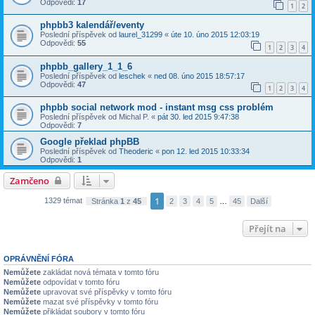
Odpovědi:
17
1
2
phpbb3 kalendář/eventy
Poslední příspěvek od
laurel_31299
«
úte 10. úno 2015 12:03:19
Odpovědi:
55
1
2
3
4
phpbb_gallery_1_1_6
Poslední příspěvek od
leschek
«
ned 08. úno 2015 18:57:17
Odpovědi:
47
1
2
3
4
phpbb social network mod - instant msg css problém
Poslední příspěvek od
Michal P.
«
pát 30. led 2015 9:47:38
Odpovědi:
7
Google překlad phpBB
Poslední příspěvek od
Theoderic
«
pon 12. led 2015 10:33:34
Odpovědi:
1
Zamčeno
1
1329 témat
Stránka
1
z
45
2
3
4
5
…
45
Další
Přejít na
OPRÁVNĚNÍ FÓRA
Nemůžete
zakládat nová témata v tomto fóru
Nemůžete
odpovídat v tomto fóru
Nemůžete
upravovat své příspěvky v tomto fóru
Nemůžete
mazat své příspěvky v tomto fóru
Nemůžete
přikládat soubory v tomto fóru