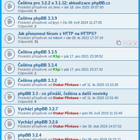
Čeština pro 3.2.2 a 3.1.12; aktualizace phpBB.cz
Poslední příspěvek od
Jenc
«
úte 18. úno 2025 18:07:50
Odpovědi:
9
Čeština phpBB 3.3.9
Poslední příspěvek od
jirys
«
čtv 09. kvě 2024 11:27:05
Odpovědi:
2
Jak přesunout fórum z HTTP na HTTPS?
Poslední příspěvek od
milosh
«
úte 08. lis 2022 17:37:19
Odpovědi:
31
1
2
3
Čeština phpBB 3.3.5
Poslední příspěvek od
R3gi
«
pát 17. pro 2021 23:28:52
Čeština phpBB 3.3.4
Poslední příspěvek od
R3gi
«
pát 17. pro 2021 23:27:32
Odpovědi:
2
Čeština phpBB 3.3.2
Poslední příspěvek od
Otakar Pěnkava
«
stř 11. lis 2020 13:10:28
phpBB 3.3 - co přináší, čeština a další novinky
Poslední příspěvek od
Otakar Pěnkava
«
stř 11. lis 2020 12:51:40
Odpovědi:
9
Vychází phpBB 3.2.7
Poslední příspěvek od
Otakar Pěnkava
«
pon 06. kvě 2019 11:15:49
Vychází phpBB 3.2.6
Poslední příspěvek od
Otakar Pěnkava
«
úte 30. dub 2019 14:57:01
phpBB 3.2.4
Poslední příspěvek od
Otakar Pěnkava
«
čtv 06. pro 2018 16:15:21