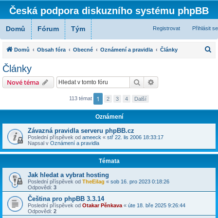
Česká podpora diskuzního systému phpBB
Domů
Fórum
Tým
Registrovat
Přihlásit se
H
Domů
Obsah fóra
Obecné
Oznámení a pravidla
Články
l
Články
e
Hledat
Pokročilé hledání
Nové téma
d
a
1
113 témat
2
3
4
Další
t
Oznámení
Závazná pravidla serveru phpBB.cz
Poslední příspěvek od
ameeck
«
stř 22. lis 2006 18:33:17
Napsal v
Oznámení a pravidla
Témata
Jak hledat a vybrat hosting
Poslední příspěvek od
TheEilag
«
sob 16. pro 2023 0:18:26
Odpovědi:
3
Čeština pro phpBB 3.3.14
Poslední příspěvek od
Otakar Pěnkava
«
úte 18. bře 2025 9:26:44
Odpovědi:
2