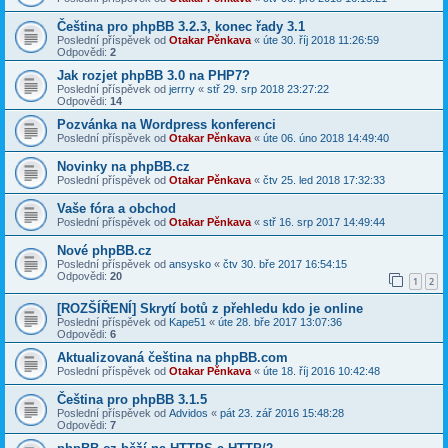
Čeština pro phpBB 3.2.3, konec řady 3.1
Poslední příspěvek od
Otakar Pěnkava
«
úte 30. říj 2018 11:26:59
Odpovědi:
2
Jak rozjet phpBB 3.0 na PHP7?
Poslední příspěvek od
jerrry
«
stř 29. srp 2018 23:27:22
Odpovědi:
14
Pozvánka na Wordpress konferenci
Poslední příspěvek od
Otakar Pěnkava
«
úte 06. úno 2018 14:49:40
Novinky na phpBB.cz
Poslední příspěvek od
Otakar Pěnkava
«
čtv 25. led 2018 17:32:33
Vaše fóra a obchod
Poslední příspěvek od
Otakar Pěnkava
«
stř 16. srp 2017 14:49:44
Nové phpBB.cz
Poslední příspěvek od
ansysko
«
čtv 30. bře 2017 16:54:15
Odpovědi:
20
1
2
[ROZŠÍŘENÍ] Skrytí botů z přehledu kdo je online
Poslední příspěvek od
Kape51
«
úte 28. bře 2017 13:07:36
Odpovědi:
6
Aktualizovaná čeština na phpBB.com
Poslední příspěvek od
Otakar Pěnkava
«
úte 18. říj 2016 10:42:48
Čeština pro phpBB 3.1.5
Poslední příspěvek od
Advidos
«
pát 23. zář 2016 15:48:28
Odpovědi:
7