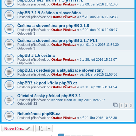
phpBB.cz běží na HTTPS a HTTP/2
Poslední příspěvek od
Otakar Pěnkava
«
čtv 09. čer 2016 13:51:40
phpBB 3.1.9 čeština a slovenština
Poslední příspěvek od
Otakar Pěnkava
«
stř 20. dub 2016 12:34:33
Čeština a slovenština pro phpBB 3.1.8
Poslední příspěvek od
Otakar Pěnkava
«
stř 20. dub 2016 12:09:17
Odpovědi:
3
Čeština a slovenština pro phpBB 3.1.7 PL1
Poslední příspěvek od
Otakar Pěnkava
«
pon 01. úno 2016 11:54:30
Odpovědi:
3
phpBB 3.1.6 čeština
Poslední příspěvek od
Otakar Pěnkava
«
čtv 28. led 2016 15:23:07
Odpovědi:
5
phpBB3.sk redesign a aktualizace slovenštiny
Poslední příspěvek od
Otakar Pěnkava
«
pát 14. srp 2015 11:58:36
phpBB3.sk pod křídly phpBB.cz
Poslední příspěvek od
Otakar Pěnkava
«
úte 11. srp 2015 11:41:54
Oficiální český překlad phpBB 3.1
Poslední příspěvek od
leschek
«
sob 01. srp 2015 15:45:27
Odpovědi:
33
1
2
3
Nefunkčnost phpBB.cz
Poslední příspěvek od
Otakar Pěnkava
«
stř 22. črc 2015 10:53:38
Nové téma