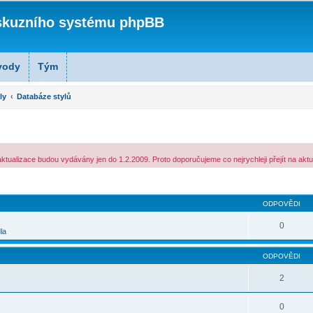
skuzního systému phpBB
vody
Tým
ly
Databáze stylů
tualizace budou vydávány jen do 1.2.2009. Proto doporučujeme co nejrychleji přejít na aktu
lé hledání
ODPOVĚDI
0
la
ODPOVĚDI
2
0