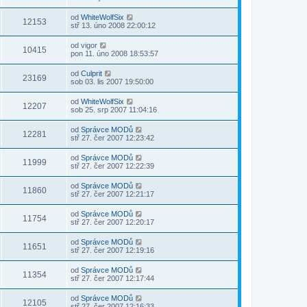
od
WhiteWolfSix
12153
stř 13. úno 2008 22:00:12
od
vigor
10415
pon 11. úno 2008 18:53:57
od
Culprit
23169
sob 03. lis 2007 19:50:00
od
WhiteWolfSix
12207
sob 25. srp 2007 11:04:16
od
Správce MODů
12281
stř 27. čer 2007 12:23:42
od
Správce MODů
11999
stř 27. čer 2007 12:22:39
od
Správce MODů
11860
stř 27. čer 2007 12:21:17
od
Správce MODů
11754
stř 27. čer 2007 12:20:17
od
Správce MODů
11651
stř 27. čer 2007 12:19:16
od
Správce MODů
11354
stř 27. čer 2007 12:17:44
od
Správce MODů
12105
stř 27. čer 2007 12:16:33