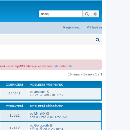
Hledat
Pokročilé hledání
Registrovat
Přihlásit se
H
l
e
d
ální verzi phpBB3, která je ke stažení
zde
nebo
zde
.
a
15 témat • Stránka
1
z
1
t
ZOBRAZENÍ
POSLEDNÍ PŘÍSPĚVEK
od
ameeck
244043
stř 22. lis 2006 18:33:17
ZOBRAZENÍ
POSLEDNÍ PŘÍSPĚVEK
od
M4rekX
15021
sob 08. zář 2007 12:28:52
od
Gorgoroth
25278
stř 29. říj 2008 23:18:51