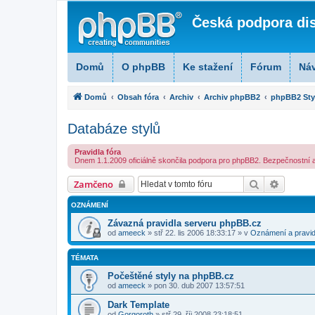
Česká podpora di
Domů
O phpBB
Ke stažení
Fórum
Ná
Domů
Obsah fóra
Archiv
Archiv phpBB2
phpBB2 Sty
Databáze stylů
Pravidla fóra
Dnem 1.1.2009 oficiálně skončila podpora pro phpBB2. Bezpečnostní ak
Hledat
Pokroči
Zamčeno
OZNÁMENÍ
Závazná pravidla serveru phpBB.cz
od
ameeck
» stř 22. lis 2006 18:33:17 » v
Oznámení a pravid
TÉMATA
Počeštěné styly na phpBB.cz
od
ameeck
» pon 30. dub 2007 13:57:51
Dark Template
od
Gorgoroth
» stř 29. říj 2008 23:18:51