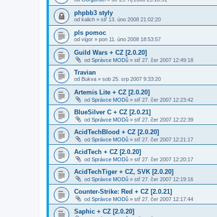
phpbb3 styly
od
kalich
» stř 13. úno 2008 21:02:20
pls pomoc
od
vigor
» pon 11. úno 2008 18:53:57
Guild Wars + CZ [2.0.20]
od
Správce MODů
» stř 27. čer 2007 12:49:18
Travian
od
Bukva
» sob 25. srp 2007 9:33:20
Artemis Lite + CZ [2.0.20]
od
Správce MODů
» stř 27. čer 2007 12:23:42
BlueSilver C + CZ [2.0.21]
od
Správce MODů
» stř 27. čer 2007 12:22:39
AcidTechBlood + CZ [2.0.20]
od
Správce MODů
» stř 27. čer 2007 12:21:17
AcidTech + CZ [2.0.20]
od
Správce MODů
» stř 27. čer 2007 12:20:17
AcidTechTiger + CZ, SVK [2.0.20]
od
Správce MODů
» stř 27. čer 2007 12:19:16
Counter-Strike: Red + CZ [2.0.21]
od
Správce MODů
» stř 27. čer 2007 12:17:44
Saphic + CZ [2.0.20]