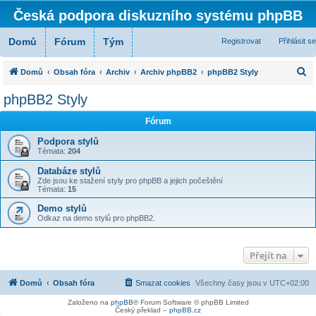
Česká podpora diskuzního systému phpBB
Domů
Fórum
Tým
Registrovat
Přihlásit se
H
Domů
Obsah fóra
Archiv
Archiv phpBB2
phpBB2 Styly
l
phpBB2 Styly
e
Fórum
d
a
Podpora stylů
Témata:
204
t
Databáze stylů
Zde jsou ke stažení styly pro phpBB a jejich počeštění
Témata:
15
Demo stylů
Odkaz na demo stylů pro phpBB2.
Přejít na
Domů
Obsah fóra
Smazat cookies
Všechny časy jsou v
UTC+02:00
Založeno na
phpBB
® Forum Software © phpBB Limited
Český překlad –
phpBB.cz