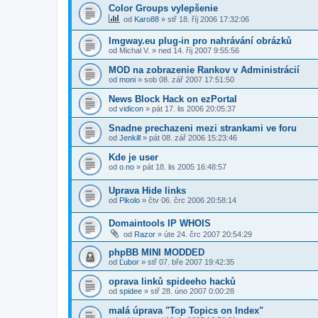
Color Groups vylepšenie
od
Karo88
» stř 18. říj 2006 17:32:06
Imgway.eu plug-in pro nahrávání obrázků
od
Michal V.
» ned 14. říj 2007 9:55:56
MOD na zobrazenie Rankov v Administrácií
od
moni
» sob 08. zář 2007 17:51:50
News Block Hack on ezPortal
od
vidicon
» pát 17. lis 2006 20:05:37
Snadne prechazeni mezi strankami ve foru
od
Jenkill
» pát 08. zář 2006 15:23:46
Kde je user
od
o.no
» pát 18. lis 2005 16:48:57
Uprava Hide links
od
Pikolo
» čtv 06. črc 2006 20:58:14
Domaintools IP WHOIS
od
Razor
» úte 24. črc 2007 20:54:29
phpBB MINI MODDED
od
Ľubor
» stř 07. bře 2007 19:42:35
oprava linků spideeho hacků
od
spidee
» stř 28. úno 2007 0:00:28
malá úprava "Top Topics on Index"