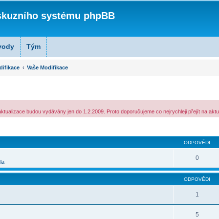
skuzního systému phpBB
vody
Tým
ifikace
Vaše Modifikace
tualizace budou vydávány jen do 1.2.2009. Proto doporučujeme co nejrychleji přejít na aktu
lé hledání
ODPOVĚDI
0
la
ODPOVĚDI
1
5