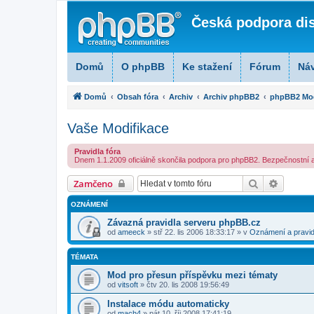
Česká podpora di
Domů
O phpBB
Ke stažení
Fórum
Ná
Domů
Obsah fóra
Archiv
Archiv phpBB2
phpBB2 Mod
Vaše Modifikace
Pravidla fóra
Dnem 1.1.2009 oficiálně skončila podpora pro phpBB2. Bezpečnostní ak
Hledat
Pokroči
Zamčeno
OZNÁMENÍ
Závazná pravidla serveru phpBB.cz
od
ameeck
» stř 22. lis 2006 18:33:17 » v
Oznámení a pravid
TÉMATA
Mod pro přesun příspěvku mezi tématy
od
vitsoft
» čtv 20. lis 2008 19:56:49
Instalace módu automaticky
od
mach4
» pát 10. říj 2008 17:41:19