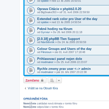
od
spidee
» ned 13. lis 2005 16:50:01
Oprava Citácie v phpbb2.0.20
od
BigSnake353
» stř 31. kvě 2006 22:59:50
Extended rank color pro User of the day
od
spidee
» ned 13. lis 2005 14:50:54
Pekné hodiny na fórum
od
Gyrxiur
» čtv 26. led 2006 20:11:18
[2.0.18] phpBB Tlen Support
od
Návštěvník
» čtv 24. lis 2005 20:50:59
Colour Groups and Users of the day
od
Flinstoun
» úte 01. kvě 2007 17:18:48
Prihlasovaci panel nejen dole
od
modmaker
» čtv 25. kvě 2006 22:23:07
Rychle zmeny prav user <--> admin
od
modmaker
» pát 16. bře 2007 23:22:38
Zamčeno
Vrátit se na Obsah fóra
OPRÁVNĚNÍ FÓRA
Nemůžete
zakládat nová témata v tomto fóru
Nemůžete
odpovídat v tomto fóru