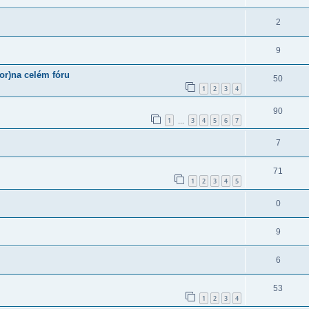
2
9
or)na celém fóru
50
1
2
3
4
90
1
3
4
5
6
7
…
7
71
1
2
3
4
5
0
9
6
53
1
2
3
4