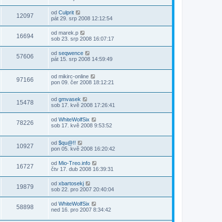
od
Culprit
12097
pát 29. srp 2008 12:12:54
od
marek.p
16694
sob 23. srp 2008 16:07:17
od
seqwence
57606
pát 15. srp 2008 14:59:49
od
mikirc-online
97166
pon 09. čer 2008 18:12:21
od
gmvasek
15478
sob 17. kvě 2008 17:26:41
od
WhiteWolfSix
78226
sob 17. kvě 2008 9:53:52
od
$qu@!!
10927
pon 05. kvě 2008 16:20:42
od
Mio-Treo.info
16727
čtv 17. dub 2008 16:39:31
od
xbartosekj
19879
sob 22. pro 2007 20:40:04
od
WhiteWolfSix
58898
ned 16. pro 2007 8:34:42