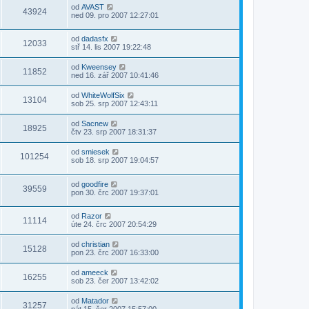
od
AVAST
43924
ned 09. pro 2007 12:27:01
od
dadasfx
12033
stř 14. lis 2007 19:22:48
od
Kweensey
11852
ned 16. zář 2007 10:41:46
od
WhiteWolfSix
13104
sob 25. srp 2007 12:43:11
od
Sacnew
18925
čtv 23. srp 2007 18:31:37
od
smiesek
101254
sob 18. srp 2007 19:04:57
od
goodfire
39559
pon 30. črc 2007 19:37:01
od
Razor
11114
úte 24. črc 2007 20:54:29
od
christian
15128
pon 23. črc 2007 16:33:00
od
ameeck
16255
sob 23. čer 2007 13:42:02
od
Matador
31257