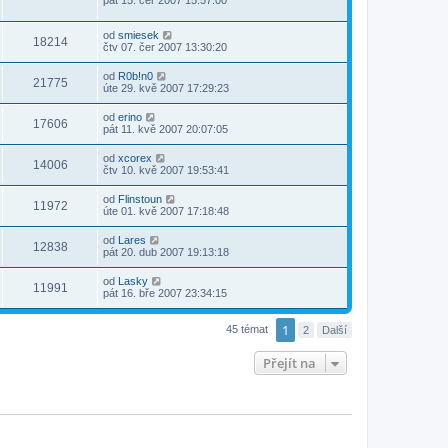
pát 15. čer 2007 15:57:00
od
smiesek
18214
čtv 07. čer 2007 13:30:20
od
R0b!n0
21775
úte 29. kvě 2007 17:29:23
od
erino
17606
pát 11. kvě 2007 20:07:05
od
xcorex
14006
čtv 10. kvě 2007 19:53:41
od
Flinstoun
11972
úte 01. kvě 2007 17:18:48
od
Lares
12838
pát 20. dub 2007 19:13:18
od
Lasky
11991
pát 16. bře 2007 23:34:15
1
45 témat
2
Další
Přejít na