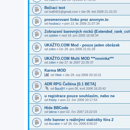
Bežiaci text
od
huli0401@gmail.com
» úte 08. led 2008 21:10:23
presmerovani linku prez anonym.to
od
houbacz
» pon 13. lis 2006 21:07:34
Zobrazení barevných nicků (Extended_rank_col
od
spidee
» ned 18. pro 2005 16:58:34
UKAŽTO.COM Mod - pouze jeden obrázek
od
zden
» čtv 28. pro 2006 21:01:28
UKAŽTO.COM Multi MOD ***novinka***
od
zden
» úte 27. lis 2007 22:35:37
Karma MOD
od
Vitek
» úte 29. srp 2006 20:16:31
ADR RPG Čeština [0.1 BETA]
od
$qu@!!
» pon 05. kvě 2008 16:20:42
u registrace pouze souhlasím, nebo ne
od
Kepty
» pon 12. čer 2006 20:17:53
Hide BBCode
od
takna
» pon 02. črc 2007 23:22:03
info banner s reálnými statistiky fóra 2
od
Ascalon
» stř 26. črc 2006 8:55:07