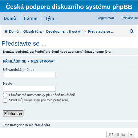
Česká podpora diskuzního systému phpBB
Domů
Fórum
Tým
Registrovat
Přihlásit se
H
Domů
Obsah fóra
Development & ostatní
Představte se ...
l
Představte se ...
e
Nemáte potřebná oprávnění pro čtení nebo zobrazení témat v tomto fóru.
d
a
PŘIHLÁSIT SE
•
REGISTROVAT
t
Uživatelské jméno:
Heslo:
Přihlásit mě automaticky při každé návštěvě
Skrýt můj online stav pro toto přihlášení
Tato kategorie nemá žádná fóra.
Přejít na