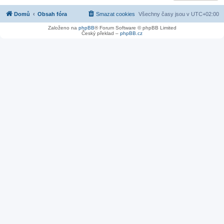
Domů
Obsah fóra
Smazat cookies
Všechny časy jsou v
UTC+02:00
Založeno na
phpBB
® Forum Software © phpBB Limited
Český překlad –
phpBB.cz