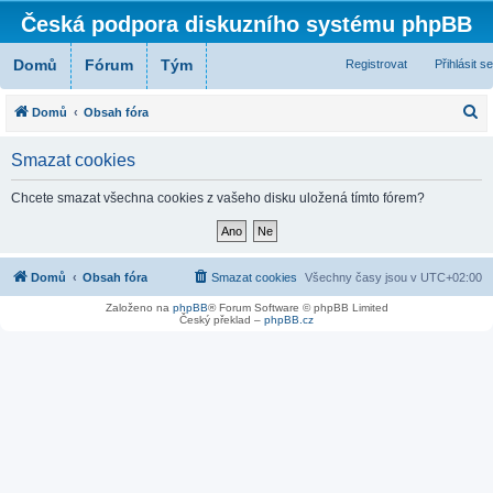
Česká podpora diskuzního systému phpBB
Domů
Fórum
Tým
Registrovat
Přihlásit se
H
Domů
Obsah fóra
l
Smazat cookies
e
d
Chcete smazat všechna cookies z vašeho disku uložená tímto fórem?
a
t
Domů
Obsah fóra
Smazat cookies
Všechny časy jsou v
UTC+02:00
Založeno na
phpBB
® Forum Software © phpBB Limited
Český překlad –
phpBB.cz