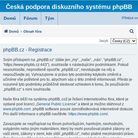
Česká podpora diskuzního systému phpBB
Domů
Fórum
Tým
Přihlásit se
H
Domů
Obsah fóra
l
Jazyk:
e
phpBB.cz - Registrace
d
Svým přístupem na „phpBB.cz“ (dále jen „my“, „naše“, „nás“, “phpBB.cz”,
a
“https://www.phpbb.cz:443”), souhlasíte s následujícími podmínkami. Pokud
t
nesouhlasíte, neprodleně opusťte „phpBB.cz“, nevstupujte na něj a
nepoužívejte jej. Vyhrazujeme si právo tyto podmínky kdykoliv změnit a
učiníme vše potřebné pro to, abychom vás o této změně informovali. Přesto je
rozumné tyto podmínky průběžně sledovat vzhledem k tomu, že používáním
„phpBB.cz“ s nimi souhlasíte.
Naše fóra běží na systému phpBB, což je řešení internetového fóra, které je
vydané pod licencí „
General Public License
“ a které je možno stáhnout z
www.phpbb.com
. phpBB software pouze zprostředkovává internetové diskuze.
Pro další informace o phpBB navštivte:
https://www.phpbb.com/
.
Zavazujete se nepřispívat na fórum pohoršujícím, hanlivým, nevhodným,
vulgárním nebo jiným materiálem, který by mohl porušovat platné zákony ve
vaší zemi, zákony v zemi, kde sídlí „phpBB.cz“, nebo platné mezinárodní právo.