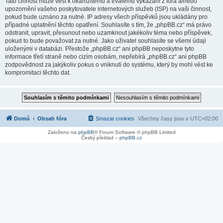
Tato činnost může vést k okamžitému a trvalému vykázání z fóra a/nebo
upozornění vašeho poskytovatele internetových služeb (ISP) na vaši činnost,
pokud bude uznáno za nutné. IP adresy všech příspěvků jsou ukládány pro
případné uplatnění těchto opatření. Souhlasíte s tím, že „phpBB.cz“ má právo
odstranit, upravit, přesunout nebo uzamknout jakékoliv téma nebo příspěvek,
pokud to bude považovat za nutné. Jako uživatel souhlasíte se všemi údaji
uloženými v databázi. Přestože „phpBB.cz“ ani phpBB neposkytne tyto
informace třetí straně nebo cizím osobám, nepřebírá „phpBB.cz“ ani phpBB
zodpovědnost za jakýkoliv pokus o vniknutí do systému, který by mohl vést ke
kompromitaci těchto dat.
Domů
Obsah fóra
Smazat cookies
Všechny časy jsou v
UTC+02:00
Založeno na
phpBB
® Forum Software © phpBB Limited
Český překlad –
phpBB.cz