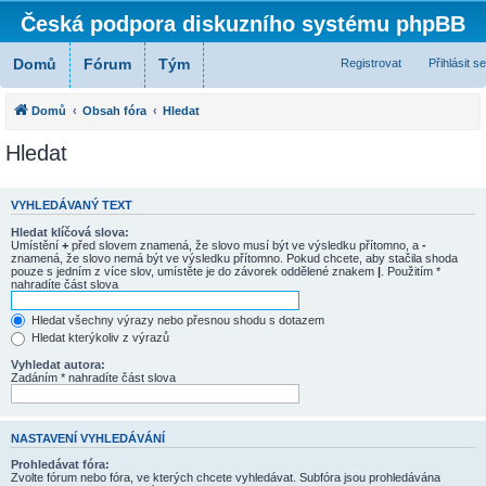
Česká podpora diskuzního systému phpBB
Domů
Fórum
Tým
Registrovat
Přihlásit se
Domů
Obsah fóra
Hledat
Hledat
VYHLEDÁVANÝ TEXT
Hledat klíčová slova:
Umístění
+
před slovem znamená, že slovo musí být ve výsledku přítomno, a
-
znamená, že slovo nemá být ve výsledku přítomno. Pokud chcete, aby stačila shoda
pouze s jedním z více slov, umístěte je do závorek oddělené znakem
|
. Použitím *
nahradíte část slova
Hledat všechny výrazy nebo přesnou shodu s dotazem
Hledat kterýkoliv z výrazů
Vyhledat autora:
Zadáním * nahradíte část slova
NASTAVENÍ VYHLEDÁVÁNÍ
Prohledávat fóra:
Zvolte fórum nebo fóra, ve kterých chcete vyhledávat. Subfóra jsou prohledávána