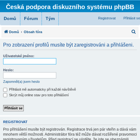
Česká podpora diskuzního systému phpBB
Domů
Fórum
Tým
Registrovat
Přihlásit se
H
Domů
Obsah fóra
l
Pro zobrazení profilů musíte být zaregistrováni a přihlášeni.
e
d
Uživatelské jméno:
a
t
Heslo:
Zapomněl(a) jsem heslo
Přihlásit mě automaticky při každé návštěvě
Skrýt můj online stav pro toto přihlášení
REGISTROVAT
Pro přihlášení musíte být registrován. Registrace trvá jen pár vteřin a dává vám
mnohem větší možnosti. Administrátor fóra též může dávat rozšířené pravomoci
registrovaným uživatelům. Před registrací se ujistěte, že jste se obeznámili