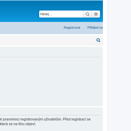
Hledat
Pokročilé hledání
Registrovat
Přihlásit se
H
l
e
d
a
t
né pravomoci registrovaným uživatelům. Před registrací se
která se na fóru objeví.