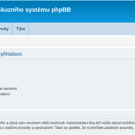
skuzního systému phpBB
vody
Tým
 přihlášeni.
ždé návštěvě
hlášení
 vteřin a dává vám mnohem větší možnosti. Administrátor fóra též může dávat rozšíře
 s dalšími pravidly a ujednáními. Také se ujistěte, že si přečtete jakákoliv pravidla, 