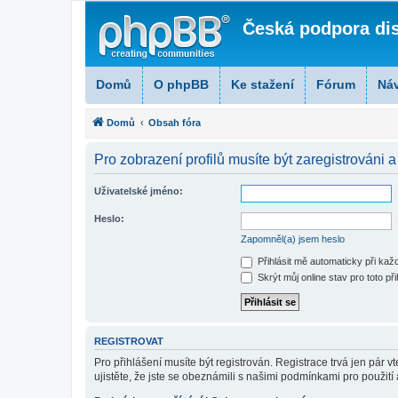
Česká podpora di
Domů
O phpBB
Ke stažení
Fórum
Ná
Domů
Obsah fóra
Pro zobrazení profilů musíte být zaregistrováni a
Uživatelské jméno:
Heslo:
Zapomněl(a) jsem heslo
Přihlásit mě automaticky při ka
Skrýt můj online stav pro toto při
REGISTROVAT
Pro přihlášení musíte být registrován. Registrace trvá jen pár
ujistěte, že jste se obeznámili s našimi podmínkami pro použití a